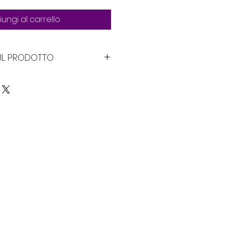
ungi al carrello
SUL PRODOTTO
del prodotto. Sono un ottimo
re ulteriori informazioni sul
 dimensioni, materiale,
ura e la pulizia. Questo è anche
per scrivere cosa rende
odotto e come i tuoi clienti
taggio da questo articolo.