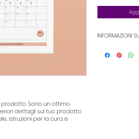
Aggi
INFORMAZIONI 
Sono un dettaglio 
posto per aggiunge
tuo prodotto come
istruzioni per la c
un ottimo spazio 
speciale questo pr
possono trarre van
 prodotto. Sono un ottimo 
iori dettagli sul tuo prodotto 
, istruzioni per la cura e 